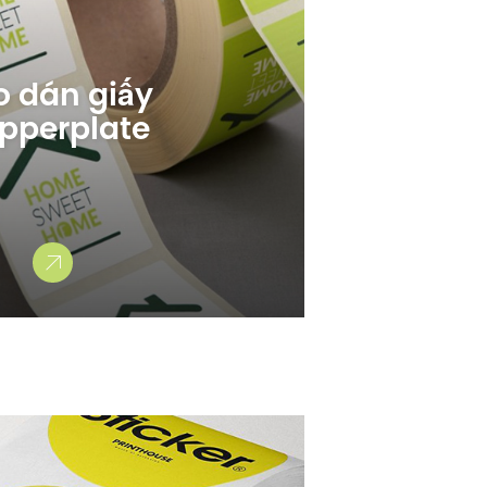
o dán giấy
pperplate
