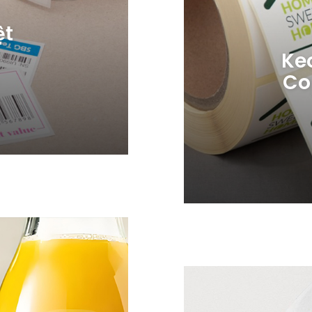
ệt
Ke
Co