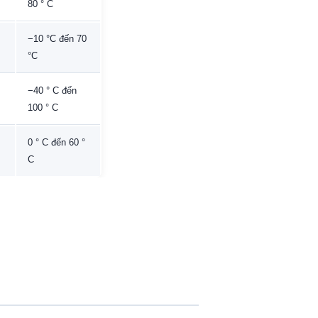
80 ° C
−10 °C đến 70
°C
−40 ° C đến
100 ° C
0 ° C đến 60 °
C