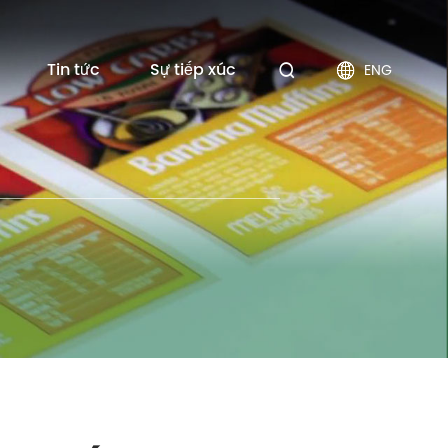
Tin tức
Sự tiếp xúc
ENG

