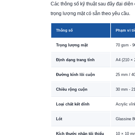
Các thông số kỹ thuật sau đây đại diện
trọng lượng mặt có sẵn theo yêu cầu.
Thông số
Phạm vi t
Trọng lượng mặt
70 gsm - 
Định dạng trang tính
A4 (210 ×
Đường kính lõi cuộn
25 mm / 4
Chiều rộng cuộn
30 mm - 2
Loại chất kết dính
Acrylic vĩn
Lót
Glassine 8
Kích thước nhãn tối thiểu
10 × 10 m