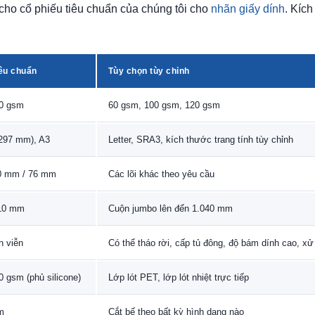
 cho cổ phiếu tiêu chuẩn của chúng tôi cho
nhãn giấy dính
. Kích
iêu chuẩn
Tùy chọn tùy chỉnh
90 gsm
60 gsm, 100 gsm, 120 gsm
 297 mm), A3
Letter, SRA3, kích thước trang tính tùy chỉnh
0 mm / 76 mm
Các lõi khác theo yêu cầu
10 mm
Cuộn jumbo lên đến 1.040 mm
h viễn
Có thể tháo rời, cấp tủ đông, độ bám dính cao, xử
0 gsm (phủ silicone)
Lớp lót PET, lớp lót nhiệt trực tiếp
m
Cắt bế theo bất kỳ hình dạng nào