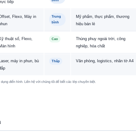
bình
trực tiếp
Offset, Flexo, Máy in
Mỹ phẩm, thực phẩm, thương
Trung
bình
phun
hiệu bán lẻ
Kỹ thuật số, Flexo,
Thùng phuy ngoài trời, công
Cao
Màn hình
nghiệp, hóa chất
Laser, máy in phun, bù
Văn phòng, logistics, nhãn tờ A4
Thấp
đắp
dụng điển hình. Liên hệ với chúng tôi để biết các lớp chuyên biệt.
n