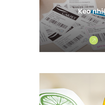
Keo nhi
