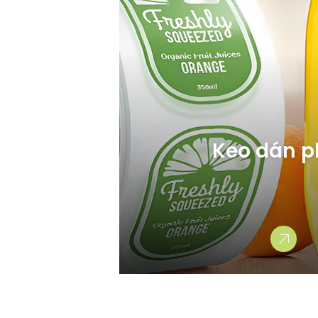
Keo dán 
