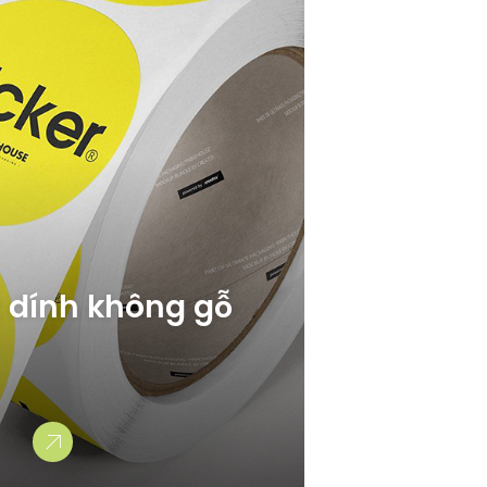
t dính không gỗ
